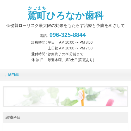
熊本市で安心して治療ができる歯科医院は、駕町ひろなか歯科です。
かごまち
駕町
ひろなか歯科
低侵襲ローリスク最大限の効果をもたらす治療と予防をめざして
096-325-8844
電話:
診療時間 :
平日
AM 10:00 〜 PM 8:00
土日祝
AM 10:00 〜 PM 7:00
受付時間 :
診療終了の30分前まで
休 診 日 :
毎週水曜、第3土日(変更あり)
MENU
診療科目