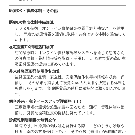
医療DX・事務体制・その他
医療DX推進体制整備加算
デジタル技術（オンライン資格確認や電子処方箋など）を活用
し、 患者の診療情報を適切に取得・共有できる体制を整備して
います。
在宅医療DX情報活用加算
訪問診療時にオンライン資格確認等システムを通じて患者さん
の診療情報・薬剤情報等を取得・活用し、 計画的で質の高い在
宅歯科医療の提供に努めています。
外来後発医薬品使用体制加算
後発医薬品の品質、安全性、安定供給体制等の情報を収集・評
価し、 その結果を踏まえて後発医薬品の採用を決定する体制を
整備したうえで、 後発医薬品の使用に積極的に取り組んでいま
す。
歯科外来・在宅ベースアップ評価料（Ⅰ）
医療従事者の適切な処遇改善を図るため、運行・管理体制を整
備し、良質な歯科医療の提供に努めています。
診療報酬明細書の無料交付
当院では、医療費の領収証を発行する際に、どのような診療や
検査、薬の処方を受けたのか、 その点数（費用）が詳細に書か