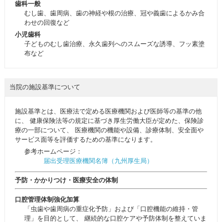
歯科一般
むし歯、歯周病、歯の神経や根の治療、冠や義歯によるかみ合
わせの回復など
小児歯科
子どものむし歯治療、永久歯列へのスムーズな誘導、フッ素塗
布など
当院の施設基準について
施設基準
とは、医療法で定める医療機関および医師等の基準の他
に、 健康保険法等の規定に基づき厚生労働大臣が定めた、保険診
療の一部について、 医療機関の機能や設備、診療体制、安全面や
サービス面等を評価するための基準になります。
参考ホームページ：
届出受理医療機関名簿（九州厚生局）
予防・かかりつけ・医療安全の体制
口腔管理体制強化加算
「虫歯や歯周病の重症化予防」および「口腔機能の維持・管
理」を目的として、 継続的な口腔ケアや予防体制を整えていま