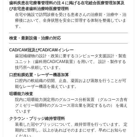
歯科疾患在宅療養管理料の注４に掲げる在宅総合医療管理加算及
び在宅患者歯科治療時医療管理料
在宅や施設で訪問診療を受ける患者さんの治療前・治療中・治
療後において、全身状態を安全に管理する体制を整備していま
す。
検査・最新設備・治療の対応
CAD/CAM冠及びCAD/CAMインレー
歯冠補綴物の設計・政策に要するコンピュータ支援設計・製造
ユニット（歯科用CAD/CAM装置）を用いて、 設計・製作する
技巧所へ依頼しています。
口腔粘膜処置・レーザー機器加算
口腔内の軟組織の切開、止血、凝固および蒸散を行うことが可
能なレーザー機器を備えています。
咀嚼能力検査
院内に咀嚼能力測定用のグルコース分析装置 （グルコース含有
グミゼリー咀嚼時のグルコース溶出量を測定するもの） を備え
ています
クラウン・ブリッジ維持管理料
装着した冠やブリッジについて、維持管理を行っています。 定
期的に管理し、以上があればそのままにせず、早めにお知らせ
ください。