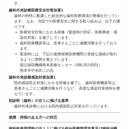
す。
歯科外来診療医療安全対策加算1
歯科の特性に配慮した総合的な歯科医療環境の整備を行ってい
ます。 なお、当院での医療安全に関する取り組みは、以下の通
りです。
医療安全対策にかかる研修（緊急時の対応・医療事故・感
染症対策）を修了しています。
歯科医療機器等は、患者さんごとに滅菌消毒を行っており
ます。
緊急時には、下記の連携保険医療機関と密接な連絡が取れ
るように態勢を整えています。
国立病院機構熊本医療センター（096-353-6501）
熊本市中央区二の丸
歯科外来診療感染対策加算1
院内感染防止対策にかかる研修を修了し、歯科医療機器等は、
患者さんごとに滅菌消毒を行うなど、 高度な感染対策体制を整
えています。
初診料（歯科）の注１に掲げる基準
歯科外来診療における院内感染防止対策を行っています。
連携・持病のある方への対応
歯科疾患管理料の注１１に掲げる総合医療管理加算及び歯科治療