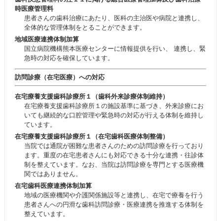
時医療管理料
患者さんの歯科治療にあたり、医科の主治医や病院と連携し、
全体的な管理体制をとることができます。
地域医療連携体制加算
国立病院機構熊本医療センター
に情報提供を行い、 連携し、緊
急時の対応を確保しています。
訪問診療（在宅医療）への対応
在宅療養支援歯科診療所１（歯科外来診療体制維持）
在宅療養支援歯科診療所１の施設基準に基づき、外来診療にお
いても継続的な口腔管理や緊急時の対応が行える体制を維持し
ています。
在宅療養支援歯科診療所１（在宅歯科医療体制整備）
当院では通院が困難な患者さんのための訪問診療を行っており
ます。重度の在宅患者さんにも対応できる十分な連携・往診体
制を整えています。なお、当院は訪問診療を専門とする医療機
関ではありません。
在宅歯科医療連携体制加算
地域の医療機関や介護関係施設等と連携し、在宅で療養を行う
患者さんへの円滑な歯科訪問診療・医療連携を推進する体制を
整えています。