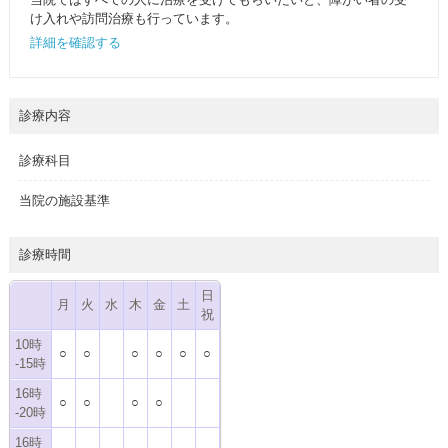
け入れや訪問治療も行っています。
詳細を確認する
診療内容
診療科目
当院の施設基準
診療時間
日
月
火
水
木
金
土
祝
10時
○
○
○
○
○
○
-15時
16時
○
○
○
○
-20時
16時