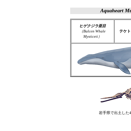
Aquaheart 
ヒゲクジラ亜目
（Balcen Whale
テケト
Mysticeti）
岩手県で出土した