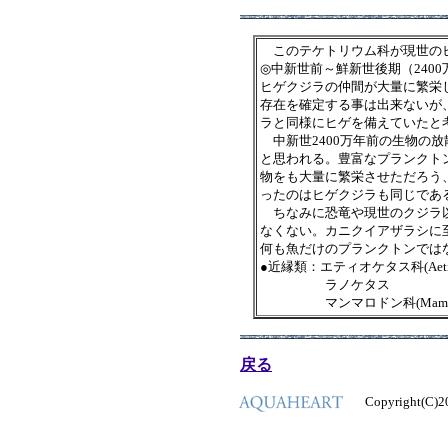
このテケトリウム科が現世のヒ
◎中新世前～鮮新世後期（2400
ヒゲクジラの仲間が大量に繁栄
存在を確定する事は出来ないが
ラと同様にヒゲを備えていたと
中新世2400万年前の生物の
と思われる。豊富なプランクト
物をも大量に繁栄させただろう
ったのはヒゲクジラも同じであ
ちなみに恐竜や現世のクジラ以
なくない。カニクイアザラシに
何も魚だけのプランクトンでは
●近縁類：エティオケタス科(Aetioce
ラノケタス
マンマロドン科(Mammalodo
戻る
Copyright(C)200