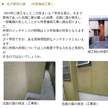
■ 松戸新田の家 （外壁修繕工事）
2003年に竣工をしたこの住まいも７年目を迎え、今まで
更地であった北側に家が建った結果、北面に藻が発生し、
一部亀裂の生じたことから外壁修繕工事に踏み切りまし
た。
外壁のメンテナンスの時期は１０年前後が目安となります
ので
少々早目ですが、ある意味理想的なメンテナンスともいえ
ます。
特に外部の木部についてはこの程度で手を入れると長持ち
竣工時の外部
が
するのではないでしょうか。
北面の藻の状況（工事前）
北面の藻の状況（工事前）