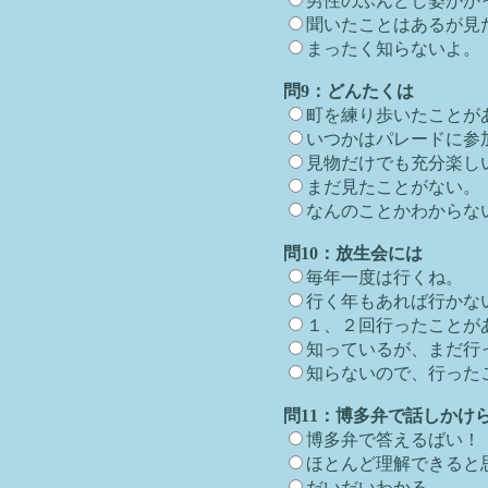
男性のふんどし姿がか
聞いたことはあるが見
まったく知らないよ。
問9：どんたくは
町を練り歩いたことが
いつかはパレードに参
見物だけでも充分楽し
まだ見たことがない。
なんのことかわからな
問10：放生会には
毎年一度は行くね。
行く年もあれば行かな
１、２回行ったことが
知っているが、まだ行
知らないので、行った
問11：博多弁で話しかけ
博多弁で答えるばい！
ほとんど理解できると
だいだいわかる。