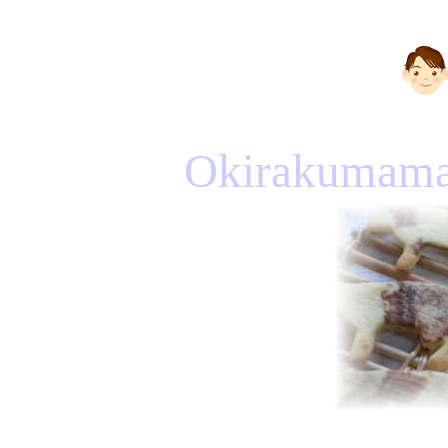
Okirakumam